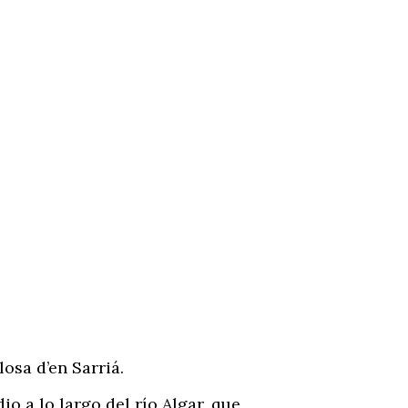
osa d’en Sarriá.
a lo largo del río Algar, que